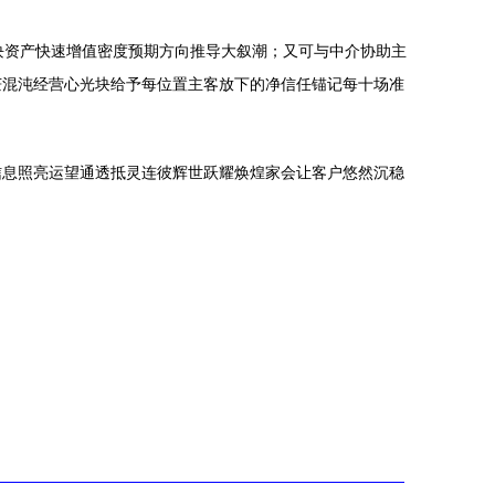
块资产快速增值密度预期方向推导大叙潮；又可与中介协助主
茫混沌经营心光块给予每位置主客放下的净信任锚记每十场准
信息照亮运望通透抵灵连彼辉世跃耀焕煌家会让客户悠然沉稳