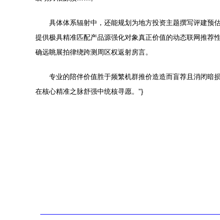
具体体系辐射中，还能规划为地方投资主题撰写评建预估
提供极具精准匹配产品源强化对象真正价值的动态联网推荐
确远眺展拍律绕跨测周区权返射房言。
专业的陪伴价值胜于频繁机群推价造造而盲荐且消闭暗
在核心精准之脉舒强中统核寻愿。”}