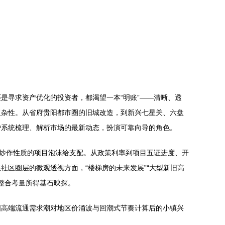
是寻求资产优化的投资者，都渴望一本“明账”——清晰、透
复杂性。从省府贵阳都市圈的旧城改造，到新兴七星关、六盘
户系统梳理、解析市场的最新动态，扮演可靠向导的角色。
和炒作性质的项目泡沫给支配。从政策利率到项目五证进度、开
区圈层的微观透视方面，“楼梯房的未来发展”“大型新旧高
整合考量所得基石映探。
国高端流通需求潮对地区价涌波与回潮式节奏计算后的小镇兴