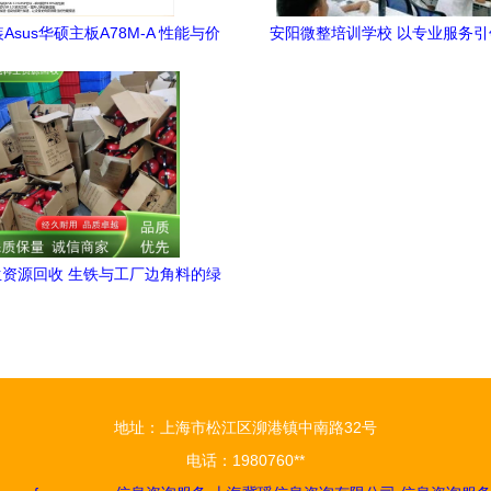
Asus华硕主板A78M-A 性能与价
安阳微整培训学校 以专业服务
值的完美融合
育新风尚
资源回收 生铁与工厂边角料的绿
色循环之路
地址：上海市松江区泖港镇中南路32号
电话：1980760**