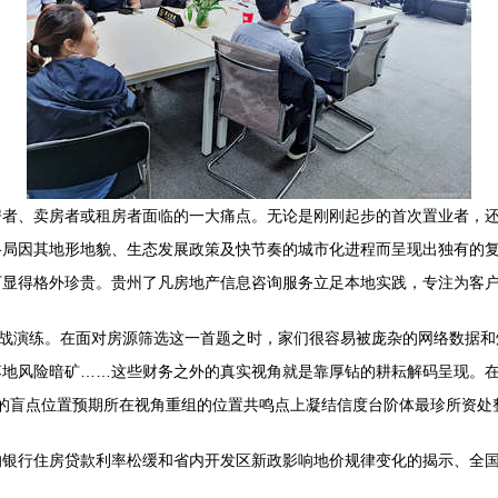
者、卖房者或租房者面临的一大痛点。无论是刚刚起步的首次置业者，还
格局因其地形地貌、生态发展政策及快节奏的城市化进程而呈现出独有的
下显得格外珍贵。贵州了凡房地产信息咨询服务立足本地实践，专注为客
实战演练。在面对房源筛选这一首题之时，家们很容易被庞杂的网络数据
地风险暗矿……这些财务之外的真实视角就是靠厚钻的耕耘解码呈现。在社
场的盲点位置预期所在视角重组的位置共鸣点上凝结信度台阶体最珍所资处
的银行住房贷款利率松缓和省内开发区新政影响地价规律变化的揭示、全